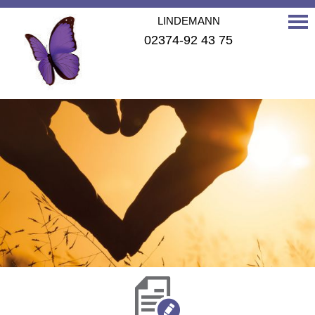
LINDEMANN
02374-92 43 75
LANGENSCHWARZ
02371-24 068
MOTZ
02371- 25 192
Navigation
überspringen