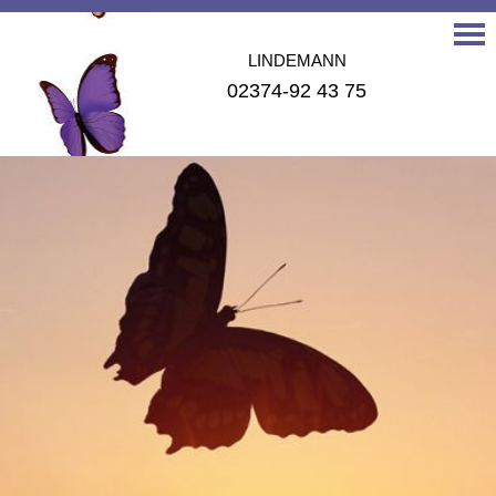
LINDEMANN
02374-92 43 75
LANGENSCHWARZ
02371-24 068
MOTZ
02371- 25 192