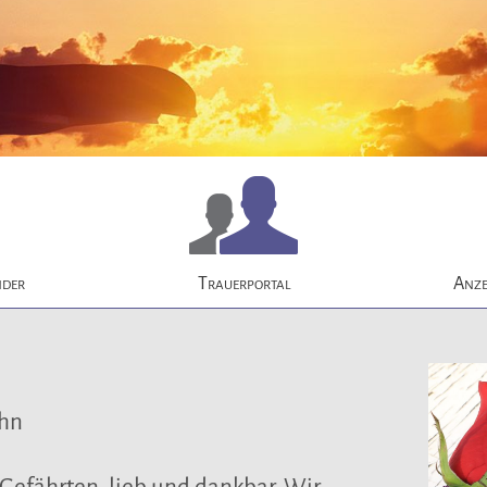
Navigation
überspringen
nder
Trauerportal
Anze
ohn