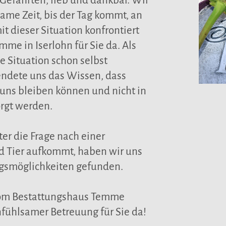
e Gefährten, lieb und dankbar. Wir
ame Zeit, bis der Tag kommt, an
 dieser Situation konfrontiert
me in Iserlohn für Sie da. Als
e Situation schon selbst
endete uns das Wissen, dass
 uns bleiben können und nicht in
orgt werden.
er die Frage nach einer
 Tier aufkommt, haben wir uns
gsmöglichkeiten gefunden.
vom Bestattungshaus Temme
fühlsamer Betreuung für Sie da!