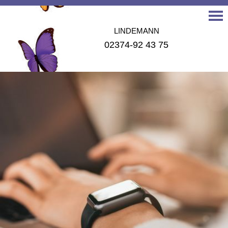
LINDEMANN
02374-92 43 75
LANGENSCHWARZ
02371-24 068
MOTZ
02371- 25 192